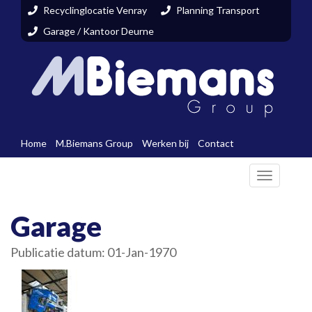
Recyclinglocatie Venray
Planning Transport
Garage / Kantoor Deurne
Home
M.Biemans Group
Werken bij
Contact
Toggle
navigati
Garage
Publicatie datum: 01-Jan-1970