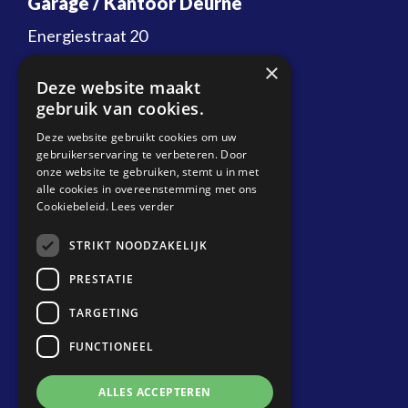
Garage / Kantoor Deurne
Energiestraat 20
5753 RN Deurne
×
Deze website maakt
T:
088 087 37 20
gebruik van cookies.
E:
info@biemansdeurne.nl
Deze website gebruikt cookies om uw
gebruikerservaring te verbeteren. Door
Planning Transport
onze website te gebruiken, stemt u in met
alle cookies in overeenstemming met ons
T:
088 087 37 10
Cookiebeleid.
Lees verder
E:
planning@biemansdeurne.nl
STRIKT NOODZAKELIJK
Locatie Venray
PRESTATIE
Metaalweg 7
TARGETING
5804 CG Venray
FUNCTIONEEL
T:
088 087 37 00
ALLES ACCEPTEREN
E:
weegbrug@biemansvenray.nl