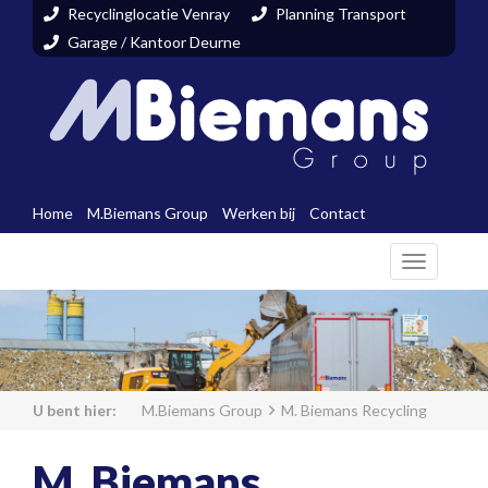
Recyclinglocatie Venray
Planning Transport
Garage / Kantoor Deurne
Home
M.Biemans Group
Werken bij
Contact
Toggle
navigati
M.Biemans Group
M. Biemans Recycling
M. Biemans