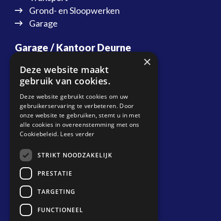
Grond- en Sloopwerken
Garage
Garage / Kantoor Deurne
×
Energiestraat 20
Deze website maakt
5753 RN Deurne
gebruik van cookies.
T:
088 087 37 20
Deze website gebruikt cookies om uw
gebruikerservaring te verbeteren. Door
E:
info@biemansdeurne.nl
onze website te gebruiken, stemt u in met
alle cookies in overeenstemming met ons
Planning Transport
Cookiebeleid.
Lees verder
T:
088 087 37 10
STRIKT NOODZAKELIJK
E:
planning@biemansdeurne.nl
PRESTATIE
Locatie Venray
TARGETING
Metaalweg 7
FUNCTIONEEL
5804 CG Venray