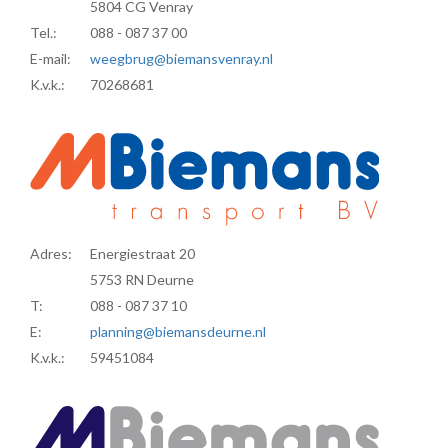
5804 CG Venray
Tel.:
088 - 087 37 00
E-mail:
weegbrug@biemansvenray.nl
K.v.k.:
70268681
Adres:
Energiestraat 20
5753 RN Deurne
T:
088 - 087 37 10
E:
planning@biemansdeurne.nl
K.v.k.:
59451084