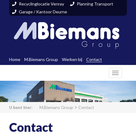
Recyclinglocatie Venray
Planning Transport
Garage / Kantoor Deurne
Home
M.Biemans Group
Werken bij
Contact
Toggle
navigati
M.Biemans Group
Contact
Contact