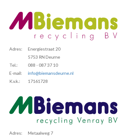
Adres:
Energiestraat 20
5753 RN Deurne
Tel.:
088 - 087 37 10
E-mail:
info@biemansdeurne.nl
K.v.k.:
17161728
Adres:
Metaalweg 7