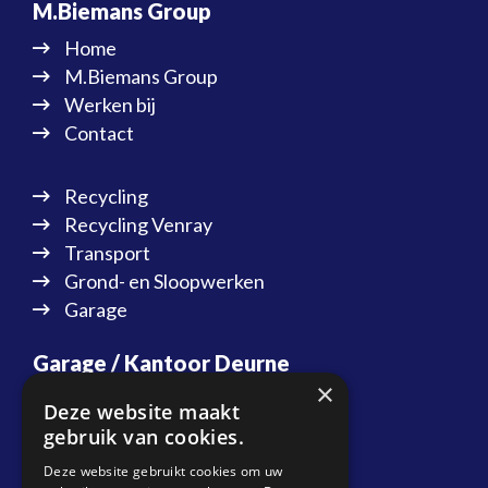
M.Biemans Group
Home
M.Biemans Group
Werken bij
Contact
Recycling
Recycling Venray
Transport
Grond- en Sloopwerken
Garage
Garage / Kantoor Deurne
×
Energiestraat 20
Deze website maakt
5753 RN Deurne
gebruik van cookies.
T:
088 087 37 20
Deze website gebruikt cookies om uw