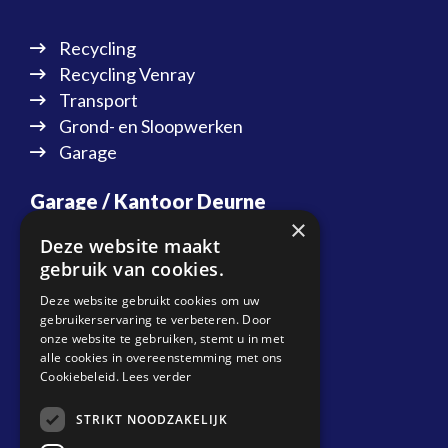
Recycling
Recycling Venray
Transport
Grond- en Sloopwerken
Garage
Garage / Kantoor Deurne
×
Energiestraat 20
Deze website maakt
5753 RN Deurne
gebruik van cookies.
T:
088 087 37 20
Deze website gebruikt cookies om uw
gebruikerservaring te verbeteren. Door
E:
info@biemansdeurne.nl
onze website te gebruiken, stemt u in met
alle cookies in overeenstemming met ons
Planning Transport
Cookiebeleid.
Lees verder
T:
088 087 37 10
STRIKT NOODZAKELIJK
E:
planning@biemansdeurne.nl