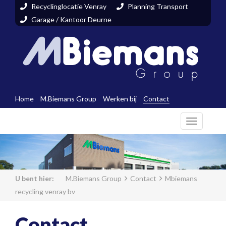
Recyclinglocatie Venray
Planning Transport
Garage / Kantoor Deurne
Home
M.Biemans Group
Werken bij
Contact
Toggle
navigati
M.Biemans Group
Contact
Mbiemans
recycling venray bv
Contact