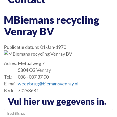
MBiemans recycling
Venray BV
Publicatie datum: 01-Jan-1970
Adres:
Metaalweg 7
5804 CG Venray
Tel.:
088 - 087 37 00
E-mail:
weegbrug@biemansvenray.nl
K.v.k.:
70268681
Vul hier uw gegevens in.