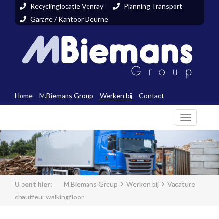
Recyclinglocatie Venray
Planning Transport
Garage / Kantoor Deurne
Home
M.Biemans Group
Werken bij
Contact
Toggle
navigati
M.Biemans Group
Werken bij
Vacature
chauffeur walkingfloor