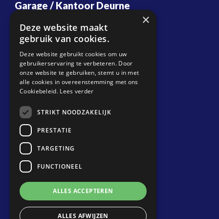
Garage / Kantoor Deurne
×
Energiestraat 20
Deze website maakt
5753 RN Deurne
gebruik van cookies.
T:
088 087 37 20
Deze website gebruikt cookies om uw
gebruikerservaring te verbeteren. Door
E:
info@biemansdeurne.nl
onze website te gebruiken, stemt u in met
alle cookies in overeenstemming met ons
Planning Transport
Cookiebeleid.
Lees verder
T:
088 087 37 10
STRIKT NOODZAKELIJK
E:
planning@biemansdeurne.nl
PRESTATIE
Locatie Venray
TARGETING
Metaalweg 7
FUNCTIONEEL
5804 CG Venray
T:
088 087 37 00
ALLES ACCEPTEREN
E:
weegbrug@biemansvenray.nl
ALLES AFWIJZEN