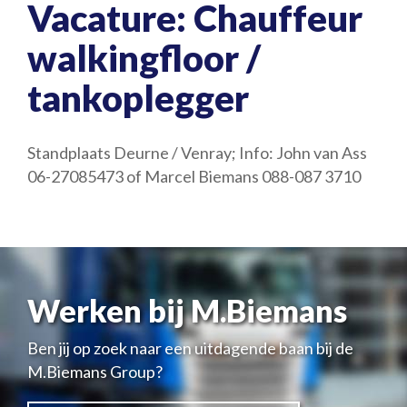
Vacature: Chauffeur
walkingfloor /
tankoplegger
Standplaats Deurne / Venray; Info: John van Ass
06-27085473 of Marcel Biemans 088-087 3710
Werken bij M.Biemans
Ben jij op zoek naar een uitdagende baan bij de
M.Biemans Group?