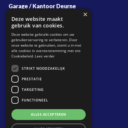
Garage / Kantoor Deurne
×
Energiestraat 20
Deze website maakt
5753 RN Deurne
gebruik van cookies.
T:
088 087 37 20
Deze website gebruikt cookies om uw
gebruikerservaring te verbeteren. Door
E:
info@biemansdeurne.nl
onze website te gebruiken, stemt u in met
alle cookies in overeenstemming met ons
Planning Transport
Cookiebeleid.
Lees verder
T:
088 087 37 10
STRIKT NOODZAKELIJK
E:
planning@biemansdeurne.nl
PRESTATIE
Locatie Venray
TARGETING
Metaalweg 7
FUNCTIONEEL
5804 CG Venray
T:
088 087 37 00
ALLES ACCEPTEREN
E:
weegbrug@biemansvenray.nl