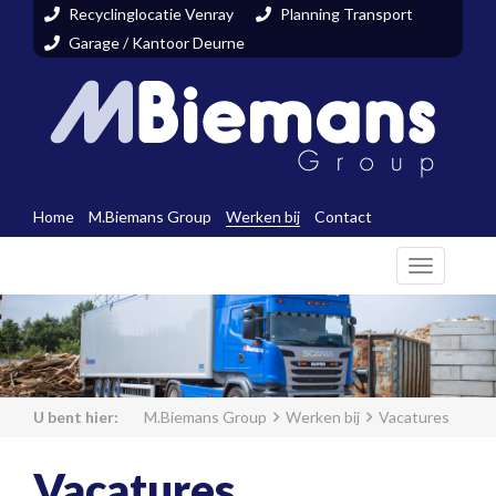
Recyclinglocatie Venray
Planning Transport
Garage / Kantoor Deurne
Home
M.Biemans Group
Werken bij
Contact
Toggle
navigati
M.Biemans Group
Werken bij
Vacatures
Vacatures